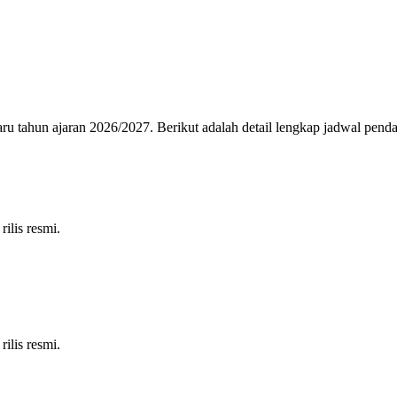
aru
tahun ajaran
2026
/
2027
. Berikut adalah detail lengkap jadwal penda
ilis resmi.
ilis resmi.