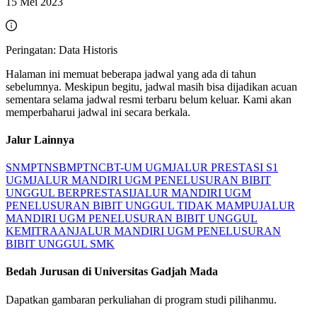
15 Mei 2023
Peringatan: Data Historis
Halaman ini memuat beberapa jadwal yang ada di tahun
sebelumnya. Meskipun begitu, jadwal masih bisa dijadikan acuan
sementara selama jadwal resmi terbaru belum keluar. Kami akan
memperbaharui jadwal ini secara berkala.
Jalur Lainnya
SNMPTN
SBMPTN
CBT-UM UGM
JALUR PRESTASI S1
UGM
JALUR MANDIRI UGM PENELUSURAN BIBIT
UNGGUL BERPRESTASI
JALUR MANDIRI UGM
PENELUSURAN BIBIT UNGGUL TIDAK MAMPU
JALUR
MANDIRI UGM PENELUSURAN BIBIT UNGGUL
KEMITRAAN
JALUR MANDIRI UGM PENELUSURAN
BIBIT UNGGUL SMK
Bedah Jurusan di
Universitas Gadjah Mada
Dapatkan gambaran perkuliahan di program studi pilihanmu.