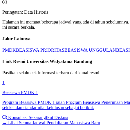
Peringatan: Data Historis
Halaman ini memuat beberapa jadwal yang ada di tahun sebelumnya. 
ini secara berkala.
Jalur Lainnya
PMDK
BEASISWA PRIORITAS
BEASISWA UNGGULAN
BEASI
Link Resmi
Universitas Widyatama Bandung
Pastikan selalu cek informasi terbaru dari kanal resmi.
1
Beasiswa PMDK 1
Program Beasiswa PMDK 1 ialah Program Beasiswa Penerimaan Maha
seleksi dan standar nilai kelulusan sebagai berikut.
Konsultasi Sekarang
Ikut Diskusi
← Lihat Semua
Jadwal Pendaftaran Mahasiswa Baru