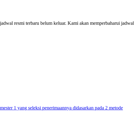
 jadwal resmi terbaru belum keluar. Kami akan memperbaharui jadwal
ster 1 yang seleksi penerimaannya didasarkan pada 2 metode